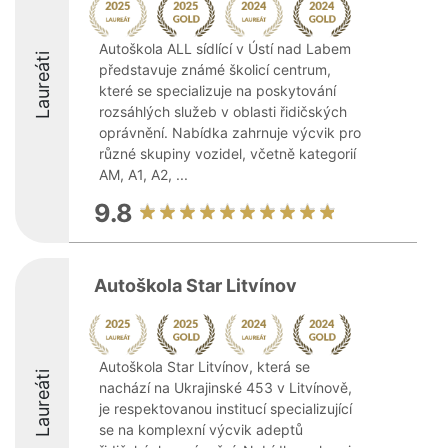
Autoškola ALL sídlící v Ústí nad Labem
Laureáti
představuje známé školicí centrum,
které se specializuje na poskytování
rozsáhlých služeb v oblasti řidičských
oprávnění. Nabídka zahrnuje výcvik pro
různé skupiny vozidel, včetně kategorií
AM, A1, A2, ...
9.8
Autoškola Star Litvínov
Autoškola Star Litvínov, která se
Laureáti
nachází na Ukrajinské 453 v Litvínově,
je respektovanou institucí specializující
se na komplexní výcvik adeptů