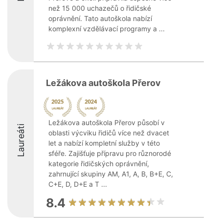
než 15 000 uchazečů o řidičské
oprávnění. Tato autoškola nabízí
komplexní vzdělávací programy a ...
Ležákova autoškola Přerov
Ležákova autoškola Přerov působí v
Laureáti
oblasti výcviku řidičů více než dvacet
let a nabízí kompletní služby v této
sféře. Zajišťuje přípravu pro různorodé
kategorie řidičských oprávnění,
zahrnující skupiny AM, A1, A, B, B+E, C,
C+E, D, D+E a T ...
8.4