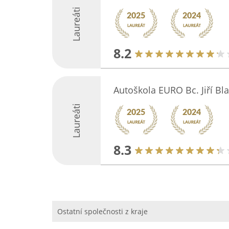
Laureáti
8.2
Autoškola EURO Bc. Jiří Bl
Laureáti
8.3
Ostatní společnosti z kraje