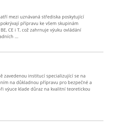
atří mezi uznávaná střediska poskytující
by pokrývají přípravu ke všem skupinám
 BE, CE i T, což zahrnuje výuku ovládání
dních ...
 zavedenou institucí specializující se na
řením na důkladnou přípravu pro bezpečné a
i výuce klade důraz na kvalitní teoretickou