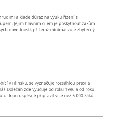
rudimi a klade důraz na výuku řízení s
tupem. Jejím hlavním cílem je poskytnout žákům
ičských dovedností, přičemž minimalizuje zbytečný
ící v Hlinsku, se vyznačuje rozsáhlou praxí a
áš Doležán zde vyučuje od roku 1996 a od roku
tuto dobu úspěšně připravil více než 5 000 žáků,