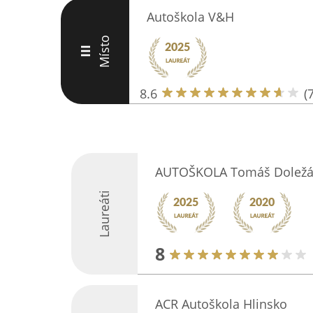
Autoškola V&H
Místo
III
8.6
(7
AUTOŠKOLA Tomáš Dolež
Laureáti
8
ACR Autoškola Hlinsko