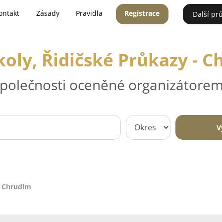
ontakt
Zásady
Pravidla
Registrace
Další pr
oly, Řidičské Průkazy - 
 společnosti oceněné organizátorem
V
- Chrudim