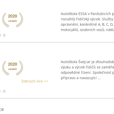
Autoškola ESSA v Pardubicích p
rozsáhlý řidičský výcvik. Služ
oprávnění, konkrétně A, B, C, D,
motocyklů, osobních vozů, nákla
Autoškola Švejcar je dlouhodobě
výuku a výcvik řidičů se zamě
odpovědné řízení. Společnost př
přípravu a navazující ...
Zobrazit více >>
ce