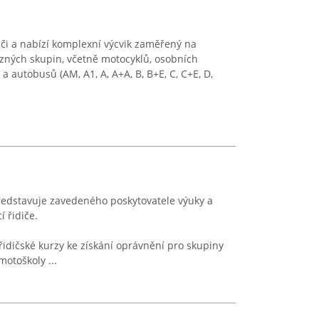
či a nabízí komplexní výcvik zaměřený na
ůzných skupin, včetně motocyklů, osobních
a autobusů (AM, A1, A, A+A, B, B+E, C, C+E, D,
ředstavuje zavedeného poskytovatele výuky a
 řidiče.
řidičské kurzy ke získání oprávnění pro skupiny
motoškoly ...