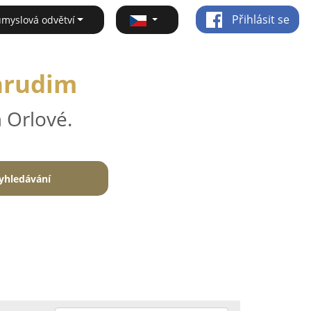
Přihlásit se
ůmyslová odvětví
Chrudim
 Orlové.
yhledávání