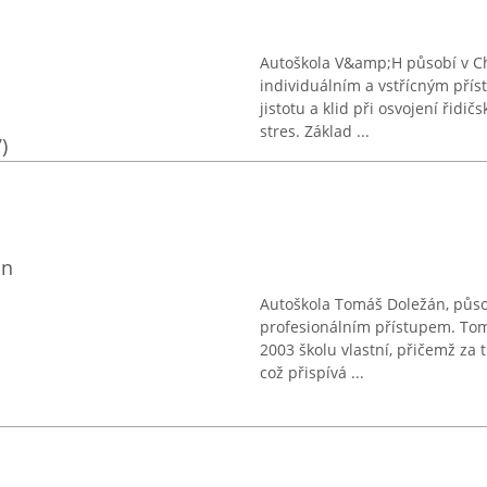
Autoškola V&amp;H působí v Ch
individuálním a vstřícným přís
jistotu a klid při osvojení řid
stres. Základ ...
)
án
Autoškola Tomáš Doležán, působ
profesionálním přístupem. Tom
2003 školu vlastní, přičemž za 
což přispívá ...