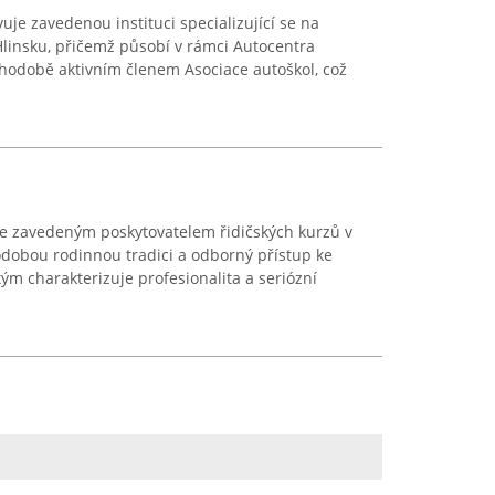
je zavedenou instituci specializující se na
Hlinsku, přičemž působí v rámci Autocentra
uhodobě aktivním členem Asociace autoškol, což
 je zavedeným poskytovatelem řidičských kurzů v
obou rodinnou tradici a odborný přístup ke
tým charakterizuje profesionalita a seriózní