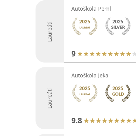
Autoškola Peml
Laureáti
9
Autoškola Jeka
Laureáti
9.8