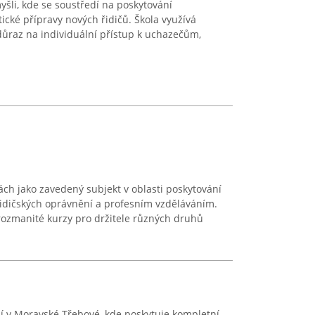
yšli, kde se soustředí na poskytování
ické přípravy nových řidičů. Škola využívá
důraz na individuální přístup k uchazečům,
ách jako zavedený subjekt v oblasti poskytování
řidičských oprávnění a profesním vzděláváním.
 rozmanité kurzy pro držitele různých druhů
 v Moravské Třebové, kde poskytuje kompletní