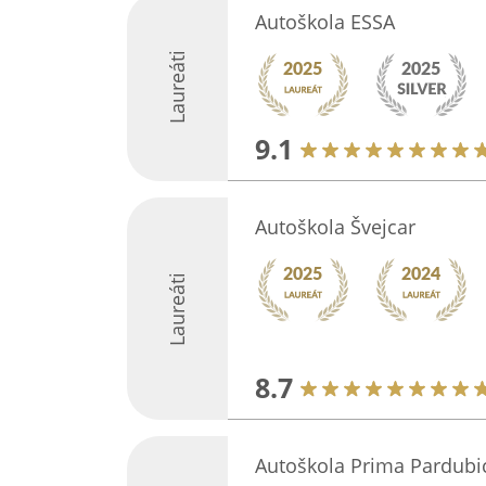
Autoškola ESSA
Laureáti
9.1
Autoškola Švejcar
Laureáti
8.7
Autoškola Prima Pardubi