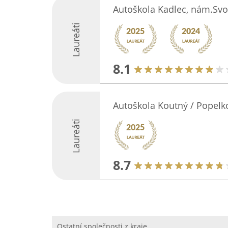
Autoškola Kadlec, nám.Svo
Laureáti
8.1
Autoškola Koutný / Popelk
Laureáti
8.7
Ostatní společnosti z kraje