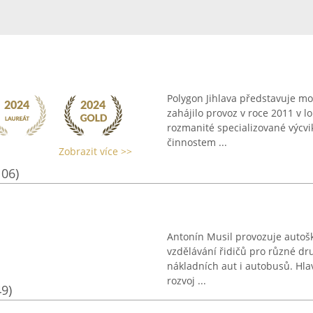
Polygon Jihlava představuje m
zahájilo provoz v roce 2011 v lo
rozmanité specializované výcvi
činnostem ...
Zobrazit více >>
106)
Antonín Musil provozuje autoš
vzdělávání řidičů pro různé dr
nákladních aut i autobusů. Hla
rozvoj ...
49)