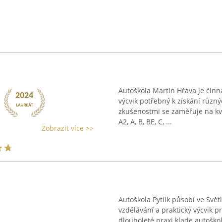
Autoškola Martin Hřava je činn
výcvik potřebný k získání různ
zkušenostmi se zaměřuje na kva
A2, A, B, BE, C, ...
Zobrazit více >>
Autoškola Pytlík působí ve Svět
vzdělávání a praktický výcvik p
dlouholeté praxi klade autoško