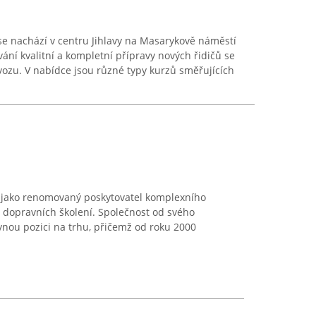
 se nachází v centru Jihlavy na Masarykově náměstí
vání kvalitní a kompletní přípravy nových řidičů se
zu. V nabídce jsou různé typy kurzů směřujících
i jako renomovaný poskytovatel komplexního
h dopravních školení. Společnost od svého
evnou pozici na trhu, přičemž od roku 2000