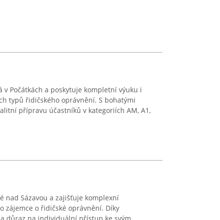
á v Počátkách a poskytuje kompletní výuku i
ých typů řidičského oprávnění. S bohatými
litní přípravu účastníků v kategoriích AM, A1,
lé nad Sázavou a zajišťuje komplexní
ro zájemce o řidičské oprávnění. Díky
la důraz na individuální přístup ke svým