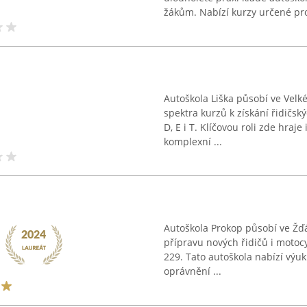
žákům. Nabízí kurzy určené pro
Autoškola Liška působí ve Velk
spektra kurzů k získání řidičsk
D, E i T. Klíčovou roli zde hraje
komplexní ...
Autoškola Prokop působí ve Žď
přípravu nových řidičů i motocyk
229. Tato autoškola nabízí výuk
oprávnění ...