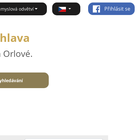
Přihlásit se
ůmyslová odvětví
ihlava
 Orlové.
yhledávání