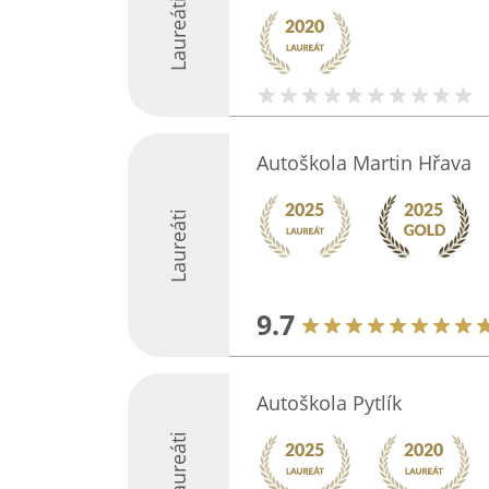
Laureáti
Autoškola Martin Hřava
Laureáti
9.7
Autoškola Pytlík
Laureáti