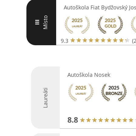
Autoškola Fiat Bydžovský Jo
Místo
III
9.3
(
Autoškola Nosek
Laureáti
8.8