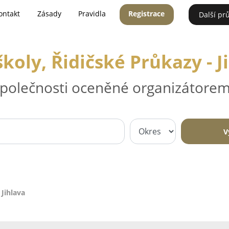
ontakt
Zásady
Pravidla
Registrace
Další pr
koly, Řidičské Průkazy - J
 společnosti oceněné organizátorem
V
 Jihlava