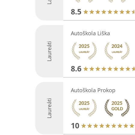
8.5
Autoškola Liška
Laureáti
8.6
Autoškola Prokop
Laureáti
10