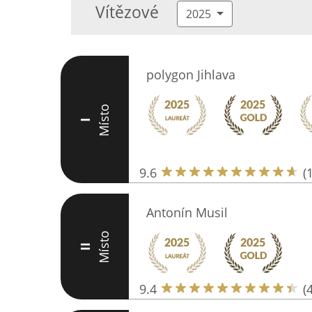
Vítězové
2025
polygon Jihlava
Místo
I
9.6
(
Antonín Musil
Místo
II
9.4
(