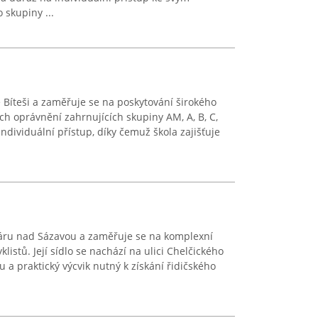
 skupiny ...
é Bíteši a zaměřuje se na poskytování širokého
ých oprávnění zahrnujících skupiny AM, A, B, C,
 individuální přístup, díky čemuž škola zajišťuje
áru nad Sázavou a zaměřuje se na komplexní
listů. Její sídlo se nachází na ulici Chelčického
u a praktický výcvik nutný k získání řidičského