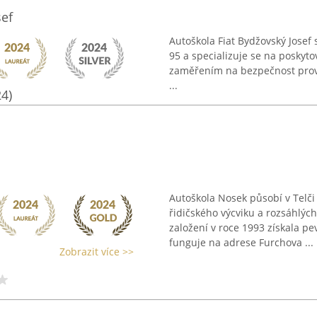
sef
Autoškola Fiat Bydžovský Josef
95 a specializuje se na poskyto
zaměřením na bezpečnost provo
...
24)
Autoškola Nosek působí v Telč
řidičského výcviku a rozsáhlýc
založení v roce 1993 získala p
funguje na adrese Furchova ...
Zobrazit více >>