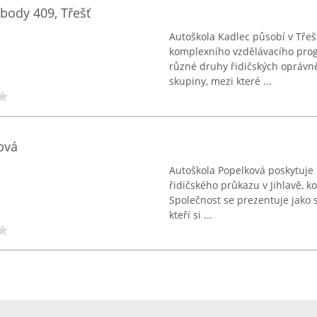
body 409, Třešť
Autoškola Kadlec působí v Třeš
komplexního vzdělávacího prog
různé druhy řidičských oprávně
skupiny, mezi které ...
ová
Autoškola Popelková poskytuje 
řidičského průkazu v Jihlavě, k
Společnost se prezentuje jako s
kteří si ...