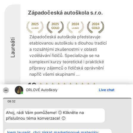
Západočeská autoškola s.r.o.
Západočeská autoškola představuje
Laureáti
etablovanou autoškolu s dlouhou tradicí
a rozsáhlými zkušenostmi v oblasti
vzdělávání řidičů. Specializuje se na
komplexní kurzy teoretické i praktické
přípravy zájemců o řidičská oprávnění
napříč všemi skupinami ...
10
ORLOVÉ Autoškoly
Live chat
08:32
Organizátor hlasování
Plebiscyt
Kontakt
Bright Side Solutions sp. z o.
Vítězové
Kontakt
Ahoj, rádi Vám pomůžeme! 🙂 Klikněte na
o. sp. k.
Seznam všech
příslušnou téma konverzace! 🙂
ul. Ruska 22
laureátů
Wrocław 50-079
Zásady
KRS 0000749100 | Regon
Pravidla
Jsem laureát, chci získat marketingové materiály.
381313360 | NIP 8943132676
Zásady