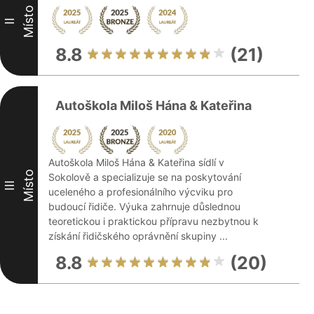
Místo
II
8.8
(21)
Autoškola Miloš Hána & Kateřina
Autoškola Miloš Hána & Kateřina sídlí v
Místo
Sokolově a specializuje se na poskytování
III
uceleného a profesionálního výcviku pro
budoucí řidiče. Výuka zahrnuje důslednou
teoretickou i praktickou přípravu nezbytnou k
získání řidičského oprávnění skupiny ...
8.8
(20)