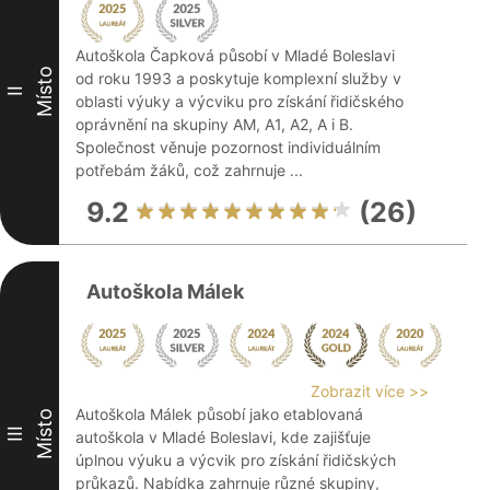
Autoškola Čapková působí v Mladé Boleslavi
Místo
od roku 1993 a poskytuje komplexní služby v
II
oblasti výuky a výcviku pro získání řidičského
oprávnění na skupiny AM, A1, A2, A i B.
Společnost věnuje pozornost individuálním
potřebám žáků, což zahrnuje ...
9.2
(26)
Autoškola Málek
Zobrazit více >>
Autoškola Málek působí jako etablovaná
Místo
III
autoškola v Mladé Boleslavi, kde zajišťuje
úplnou výuku a výcvik pro získání řidičských
průkazů. Nabídka zahrnuje různé skupiny,