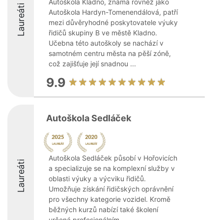
Autoškola Kladno, známá rovněž jako
Laureáti
Autoškola Hardyn-Tomenendálová, patří
mezi důvěryhodné poskytovatele výuky
řidičů skupiny B ve městě Kladno.
Učebna této autoškoly se nachází v
samotném centru města na pěší zóně,
což zajišťuje její snadnou ...
9.9
Autoškola Sedláček
Autoškola Sedláček působí v Hořovicích
Laureáti
a specializuje se na komplexní služby v
oblasti výuky a výcviku řidičů.
Umožňuje získání řidičských oprávnění
pro všechny kategorie vozidel. Kromě
běžných kurzů nabízí také školení
určená profesionálním ...