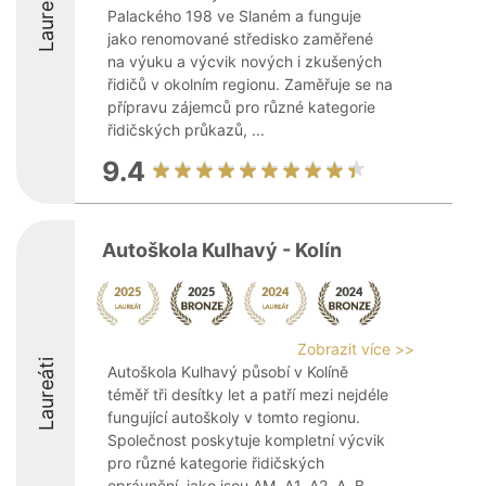
Laureáti
Palackého 198 ve Slaném a funguje
jako renomované středisko zaměřené
na výuku a výcvik nových i zkušených
řidičů v okolním regionu. Zaměřuje se na
přípravu zájemců pro různé kategorie
řidičských průkazů, ...
9.4
Autoškola Kulhavý - Kolín
Zobrazit více >>
Laureáti
Autoškola Kulhavý působí v Kolíně
téměř tři desítky let a patří mezi nejdéle
fungující autoškoly v tomto regionu.
Společnost poskytuje kompletní výcvik
pro různé kategorie řidičských
oprávnění, jako jsou AM, A1, A2, A, B,