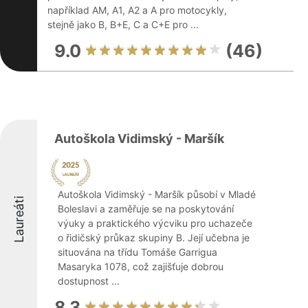
například AM, A1, A2 a A pro motocykly,
stejně jako B, B+E, C a C+E pro ...
9.0
(46)
Autoškola Vidimský - Maršík
Autoškola Vidimský - Maršík působí v Mladé
Laureáti
Boleslavi a zaměřuje se na poskytování
výuky a praktického výcviku pro uchazeče
o řidičský průkaz skupiny B. Její učebna je
situována na třídu Tomáše Garrigua
Masaryka 1078, což zajišťuje dobrou
dostupnost ...
8.3