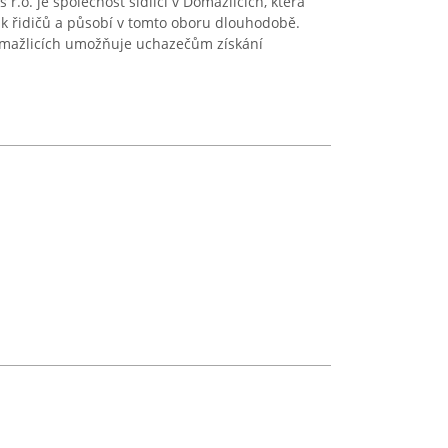
r.o. je společnost sídlící v Domažlicích, která
vik řidičů a působí v tomto oboru dlouhodobě.
Domažlicích umožňuje uchazečům získání