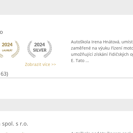
 o
Autoškola Irena Hnátová, umís
zaměřené na výuku řízení motor
umožňující získání řidičských o
E. Tato ...
Zobrazit více >>
163)
spol. s r.o.