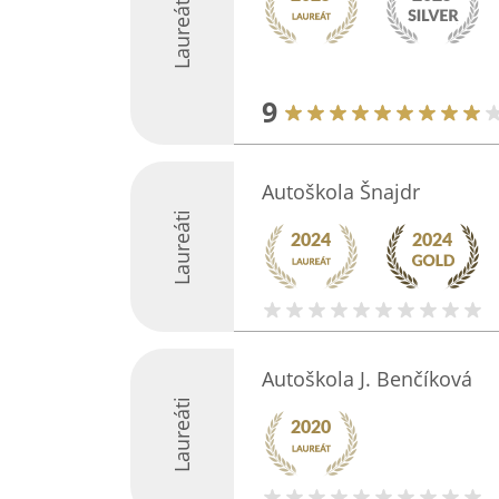
Laureáti
9
Autoškola Šnajdr
Laureáti
Autoškola J. Benčíková
Laureáti