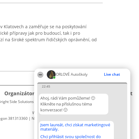
 v Klatovech a zaměřuje se na poskytování
cké přípravy jak pro budoucí, tak i pro
ízí na široké spektrum řidičských oprávnění, od
ORLOVÉ Autoškoly
Live chat
22:45
Organizátor hlasování
Plebiscyt
Kontakt
Ahoj, rádi Vám pomůžeme! 🙂
right Side Solutions sp. z o. o. sp. k.
Vítězové
Kontakt
Klikněte na příslušnou téma
ul. Ruska 22
Seznam
konverzace! 🙂
Wrocław 50-079
všech
egon 381313360 | NIP 8943132676
laureátů
Zásady
Jsem laureát, chci získat marketingové
materiály.
Pravidla
Zásady
Chci přihlásit svou společnost do