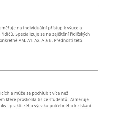
aměřuje na individuální přístup k výuce a
idičů. Specializuje se na zajištění řidičských
nkrétně AM, A1, A2, A a B. Předností této
licích a může se pochlubit více než
em které proškolila tisíce studentů. Zaměřuje
uky i praktického výcviku potřebného k získání