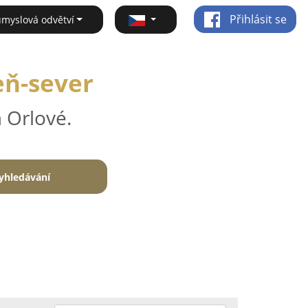
Přihlásit se
ůmyslová odvětví
eň-sever
 Orlové.
yhledávání