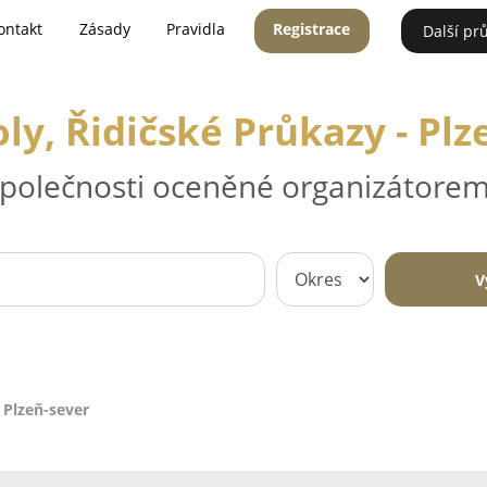
ontakt
Zásady
Pravidla
Registrace
Další pr
ly, Řidičské Průkazy - Plz
 společnosti oceněné organizátorem
V
 Plzeň-sever