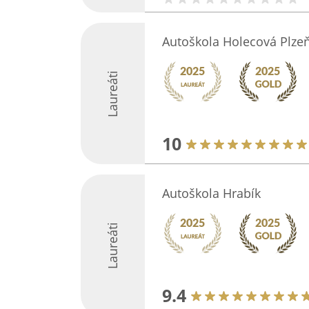
Autoškola Holecová Plze
Laureáti
10
Autoškola Hrabík
Laureáti
9.4