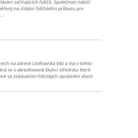
ávání začínajících řidičů. Společnost nabízí
aměřený na získání řidičského průkazu pro
..
anech na adrese Litohlavská 840 a má v tomto
dná se o akreditované školicí středisko, které
ené se získáváním řidičských oprávnění všech