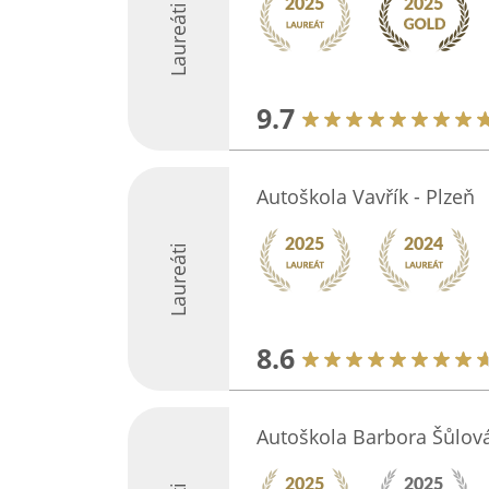
Laureáti
9.7
Autoškola Vavřík - Plzeň
Laureáti
8.6
Autoškola Barbora Šůlov