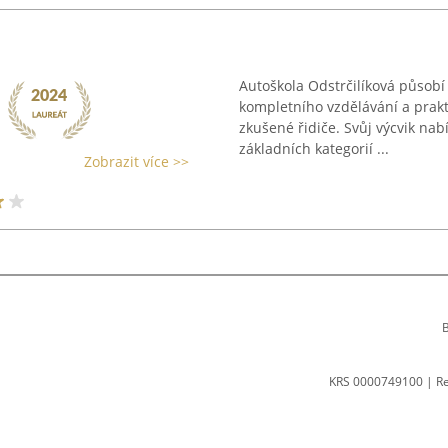
Autoškola Odstrčilíková působí
kompletního vzdělávání a prakti
zkušené řidiče. Svůj výcvik nab
základních kategorií ...
Zobrazit více >>
B
KRS 0000749100 | R