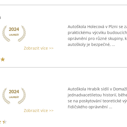
ň
Autoškola Holecová v Plzni se z
praktickému výcviku budoucích ř
oprávnění pro různé skupiny, ko
autoškoly je bezpečné, ...
Zobrazit více >>
Autoškola Hrabík sídlí v Domaž
jednadvacetiletou historií, běh
se na poskytování teoretické vý
řidičského oprávnění ...
Zobrazit více >>