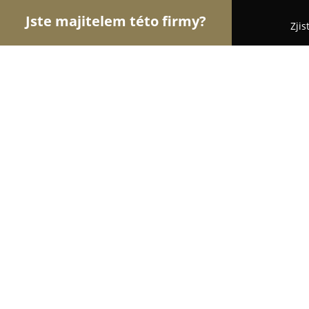
Jste majitelem této firmy?
Zjis
Orlové Autoškoly
Autoškoly, Řidičské Průkazy - B
Autoškola Star
10
(222)
Bílina, 44, Litoměřická 16
Zobrazit telefonní číslo