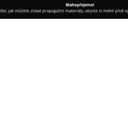
Blahopřejeme!
těte, jak můžete získat propagační materiály, abyste si mohli plně 
ílina
Autoškola Star
O společnosti:
Autoškola Star
sídlí na adrese 
teoretickou i praktickou přípra
Jako oficiálně akreditované šk
parkem a její tým tvoří zkušení
individuální a trpělivý přístu
skupiny AM, A, A1 a A2 pro mot
osobní automobily a jejich sou
Pro zájemce o profesi řidiče j
C+E určené pro nákladní vozidl
nabízí Autoškola Star také škole