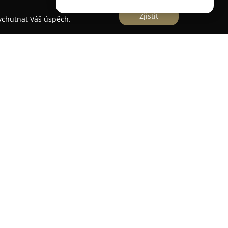
Zjistit
vychutnat Váš úspěch.
Litoměřická 16/44 v Bílině a zajišťuje úplnou
vu pro získání různých typů řidičských oprávnění.
olicí středisko je vybavena moderním vozovým
 profesionálové, kteří kladou důraz na
p ke všem uchazečům. Nabídka kurzů pokrývá
ocykly, dále skupiny B, B automat, B96 a B+E pro
pravy.
sou připraveny výukové programy pro skupiny C,
a, T pro traktory i D pro autobusy. Kromě výuky
ní pro referentské i profesionální řidiče,