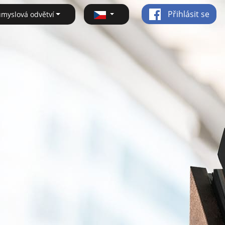
Přihlásit se
ůmyslová odvětví