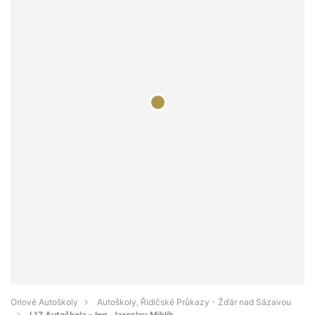
Orlové Autoškoly
Autoškoly, Řidičské Průkazy - Žďár nad Sázavou
L17 Autoškola - Ing. Jaroslav Miklík