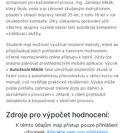
schopností pro každodenní provoz. Ing. Jaroslav Miklík,
který školu vede a je zároveň zkušeným instruktorem,
působí v oblasti dopravy téměř 25 let, z toho 18 let v roli
zkušebního komisaře. Díky získanému oprávnění učit
všechny skupiny vozidel nabízí tato autoškola komplexní
vzdělávací služby.
Studenti mají možnost využívat moderní metody, které se
přizpůsobují jejich potřebám a časovým možnostem,
včetně neomezeného online přístupu k teorii. Jízdy lze
snadno plánovat prostřednictvím mobilní aplikace. Výcvik
v
Autoškole Miklík
také umožňuje studentům zkusit si
řízení vozu s automatickou převodovkou v rámci kurzu na
manuál, což rozšiřuje praktické zkušenosti. Výuka může
podle potřeby zahrnovat trénink jízdy po dálnici a
seznámení s provozem v Jihlavě, s cílem prohloubit
sebejistotu a bezpečnost v silničním provozu.
Zdroje pro výpočet hodnocení:
K těmto údajům mají přístup pouze přihlášení
uživatelé.
Klikněte sem pro přihlášení.