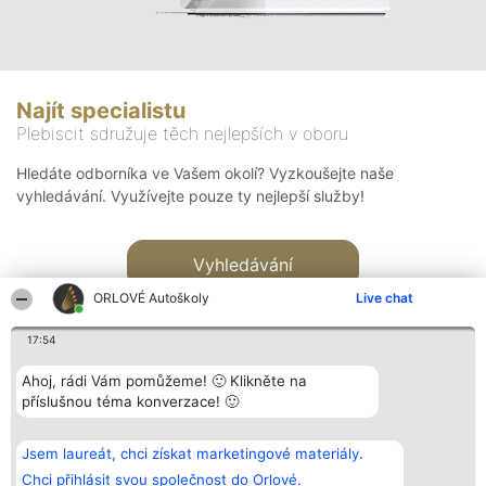
Najít specialistu
Plebiscit sdružuje těch nejlepších v oboru
Hledáte odborníka ve Vašem okolí? Vyzkoušejte naše
vyhledávání. Využívejte pouze ty nejlepší služby!
Vyhledávání
ORLOVÉ Autoškoly
Live chat
17:54
Ahoj, rádi Vám pomůžeme! 🙂 Klikněte na
příslušnou téma konverzace! 🙂
Organizátor hlasování
Plebiscyt
Kontakt
Bright Side Solutions sp. z o.
Vítězové
Kontakt
Jsem laureát, chci získat marketingové materiály.
o. sp. k.
Seznam všech
ul. Ruska 22
laureátů
Chci přihlásit svou společnost do Orlové.