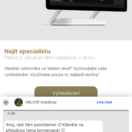
Najít specialistu
Plebiscit sdružuje těch nejlepších v oboru
Hledáte odborníka ve Vašem okolí? Vyzkoušejte naše
vyhledávání. Využívejte pouze ty nejlepší služby!
Vyhledávání
ORLOVÉ Autoškoly
Live chat
11:59
Ahoj, rádi Vám pomůžeme! 🙂 Klikněte na
příslušnou téma konverzace! 🙂