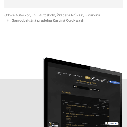
Orlové Autoškoly
Autoškoly, Řidičské Průkazy - Karviná
Samoobslužná prádelna Karviná Quickwash