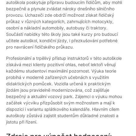
autoškola poskytuje přípravu budoucím řidičům, aby mohli
bezpečně a plynule zvládat nároky dnešního silničního
provozu. Uchazeči zde obdrží možnost získat řidičský
průkaz v různých kategoriích, zahrnujících motocykly,
osobní a nákladní automobily, autobusy či traktory.
Součástí nabídky této školy jsou také kurzy pro budoucí
učitele autoškol, kondiční jízdy, i přezkušování potřebné
pro navrácení řidičského průkazu.
Profesionální a trpělivý přístup instruktorů v této autoškole
získává mezi klienty pozitivní ohlas, neboť lektoři věnují
každému studentovi maximální pozornost. Výuka teorie
probíhá v moderně zařízených učebnách s využitím
didaktických pomůcek. Vozidla určená k praktickým
jízdám jsou pravidelně modernizována, což zajišťuje
bezpečný a aktuální vozový park. Zájemci o výuku mohou
začátek výcviku přizpůsobit svým možnostem a mají k
dispozici i variantu splátkového kalendáře. Hlavním cílem
autoškoly zůstává zajistit studentům důkladné znalosti a
jistotu při řízení.