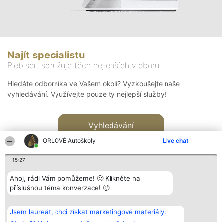
Najít specialistu
Plebiscit sdružuje těch nejlepších v oboru
Hledáte odborníka ve Vašem okolí? Vyzkoušejte naše
vyhledávání. Využívejte pouze ty nejlepší služby!
Vyhledávání
ORLOVÉ Autoškoly
Live chat
15:27
Ahoj, rádi Vám pomůžeme! 🙂 Klikněte na
příslušnou téma konverzace! 🙂
Organizátor hlasování
Plebiscyt
Kontakt
Bright Side Solutions sp. z o.
Vítězové
Kontakt
Jsem laureát, chci získat marketingové materiály.
o. sp. k.
Seznam všech
ul. Ruska 22
laureátů