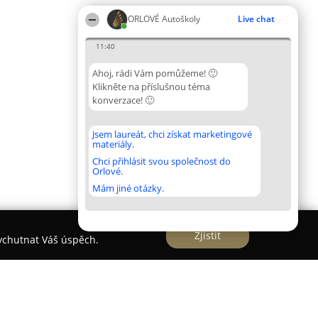
ORLOVÉ Autoškoly
Live chat
11:40
Ahoj, rádi Vám pomůžeme! 🙂
Klikněte na příslušnou téma
konverzace! 🙂
Jsem laureát, chci získat marketingové
materiály.
Chci přihlásit svou společnost do
Orlové.
Mám jiné otázky.
Zjistit
vychutnat Váš úspěch.