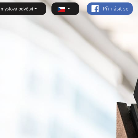
Přihlásit se
ůmyslová odvětví