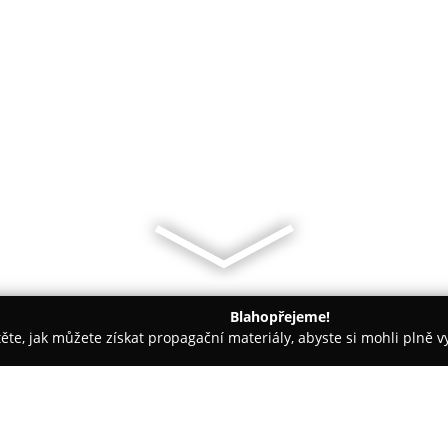
Blahopřejeme!
těte, jak můžete získat propagační materiály, abyste si mohli plně 
Boskovice
Autoškola Šumbera - Moravská Třebová