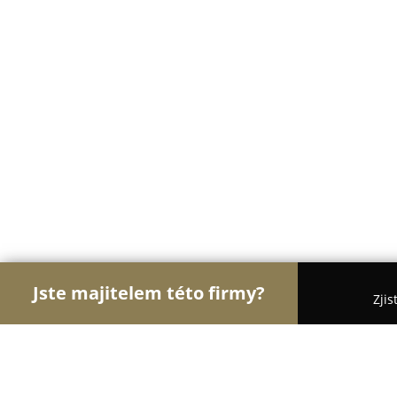
Jste majitelem této firmy?
Zjis
Orlové Autoškoly
Autoškoly, Řidičské Průkazy - 