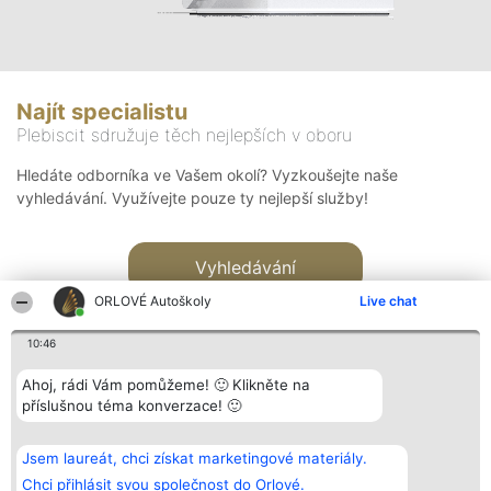
Najít specialistu
Plebiscit sdružuje těch nejlepších v oboru
Hledáte odborníka ve Vašem okolí? Vyzkoušejte naše
vyhledávání. Využívejte pouze ty nejlepší služby!
Vyhledávání
ORLOVÉ Autoškoly
Live chat
10:46
Ahoj, rádi Vám pomůžeme! 🙂 Klikněte na
příslušnou téma konverzace! 🙂
Organizátor hlasování
Plebiscyt
Kontakt
Bright Side Solutions sp. z o.
Vítězové
Kontakt
Jsem laureát, chci získat marketingové materiály.
o. sp. k.
Seznam všech
ul. Ruska 22
laureátů
Chci přihlásit svou společnost do Orlové.