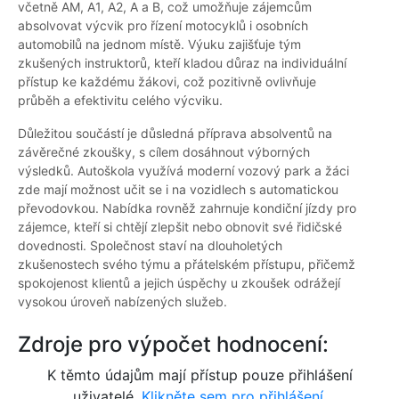
včetně AM, A1, A2, A a B, což umožňuje zájemcům
absolvovat výcvik pro řízení motocyklů i osobních
automobilů na jednom místě. Výuku zajišťuje tým
zkušených instruktorů, kteří kladou důraz na individuální
přístup ke každému žákovi, což pozitivně ovlivňuje
průběh a efektivitu celého výcviku.
Důležitou součástí je důsledná příprava absolventů na
závěrečné zkoušky, s cílem dosáhnout výborných
výsledků. Autoškola využívá moderní vozový park a žáci
zde mají možnost učit se i na vozidlech s automatickou
převodovkou. Nabídka rovněž zahrnuje kondiční jízdy pro
zájemce, kteří si chtějí zlepšit nebo obnovit své řidičské
dovednosti. Společnost staví na dlouholetých
zkušenostech svého týmu a přátelském přístupu, přičemž
spokojenost klientů a jejich úspěchy u zkoušek odrážejí
vysokou úroveň nabízených služeb.
Zdroje pro výpočet hodnocení:
K těmto údajům mají přístup pouze přihlášení
uživatelé.
Klikněte sem pro přihlášení.