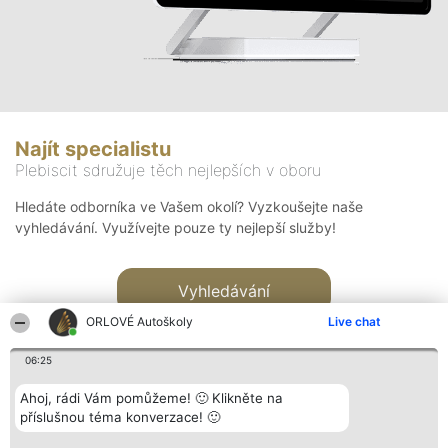
Najít specialistu
Plebiscit sdružuje těch nejlepších v oboru
Hledáte odborníka ve Vašem okolí? Vyzkoušejte naše
vyhledávání. Využívejte pouze ty nejlepší služby!
Vyhledávání
ORLOVÉ Autoškoly
Live chat
06:25
Ahoj, rádi Vám pomůžeme! 🙂 Klikněte na
příslušnou téma konverzace! 🙂
Organizátor hlasování
Plebiscyt
Kontakt