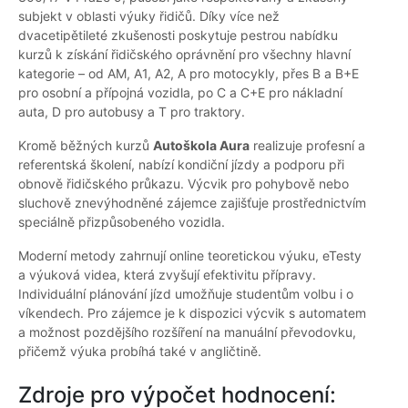
subjekt v oblasti výuky řidičů. Díky více než
dvacetipětileté zkušenosti poskytuje pestrou nabídku
kurzů k získání řidičského oprávnění pro všechny hlavní
kategorie – od AM, A1, A2, A pro motocykly, přes B a B+E
pro osobní a přípojná vozidla, po C a C+E pro nákladní
auta, D pro autobusy a T pro traktory.
Kromě běžných kurzů
Autoškola Aura
realizuje profesní a
referentská školení, nabízí kondiční jízdy a podporu při
obnově řidičského průkazu. Výcvik pro pohybově nebo
sluchově znevýhodněné zájemce zajišťuje prostřednictvím
speciálně přizpůsobeného vozidla.
Moderní metody zahrnují online teoretickou výuku, eTesty
a výuková videa, která zvyšují efektivitu přípravy.
Individuální plánování jízd umožňuje studentům volbu i o
víkendech. Pro zájemce je k dispozici výcvik s automatem
a možnost pozdějšího rozšíření na manuální převodovku,
přičemž výuka probíhá také v angličtině.
Zdroje pro výpočet hodnocení: