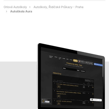
Orlové Autoškoly
Autoškoly, Řidičské Průkazy - Praha
Autoškola Aura