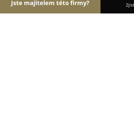
Jste majitelem této firmy?
Zjis
Orlové Autoškoly
Autoškoly, Řidičské Průkazy - K
Autoškola Bartoň
8.6
(12)
Kyjov, Krátká 738
Zobrazit telefonní číslo