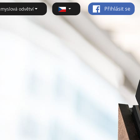
Přihlásit se
ůmyslová odvětví