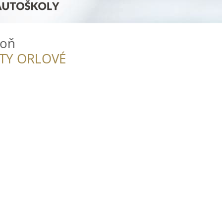
toň
ITY ORLOVÉ