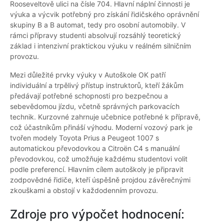
Rooseveltově ulici na čísle 704. Hlavní náplní činnosti je
výuka a výcvik potřebný pro získání řidičského oprávnění
skupiny B a B automat, tedy pro osobní automobily. V
rámci přípravy studenti absolvují rozsáhlý teoretický
základ i intenzivní praktickou výuku v reálném silničním
provozu.
Mezi důležité prvky výuky v Autoškole OK patří
individuální a trpělivý přístup instruktorů, kteří žákům
předávají potřebné schopnosti pro bezpečnou a
sebevědomou jízdu, včetně správných parkovacích
technik. Kurzovné zahrnuje učebnice potřebné k přípravě,
což účastníkům přináší výhodu. Moderní vozový park je
tvořen modely Toyota Prius a Peugeot 1007 s
automatickou převodovkou a Citroën C4 s manuální
převodovkou, což umožňuje každému studentovi volit
podle preferencí. Hlavním cílem autoškoly je připravit
zodpovědné řidiče, kteří úspěšně projdou závěrečnými
zkouškami a obstojí v každodenním provozu.
Zdroje pro výpočet hodnocení: