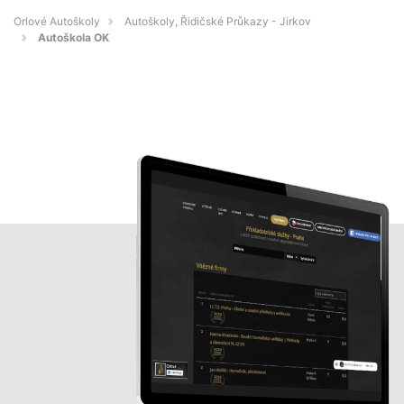
Orlové Autoškoly
Autoškoly, Řidičské Průkazy - Jirkov
Autoškola OK