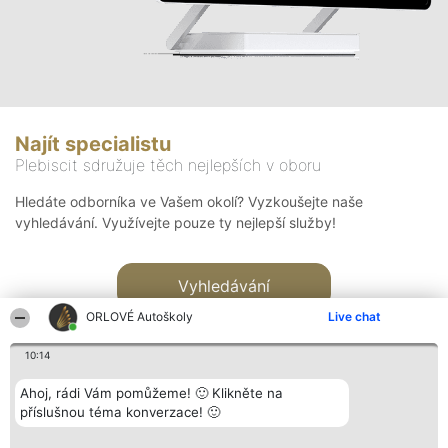
Najít specialistu
Plebiscit sdružuje těch nejlepších v oboru
Hledáte odborníka ve Vašem okolí? Vyzkoušejte naše
vyhledávání. Využívejte pouze ty nejlepší služby!
Vyhledávání
ORLOVÉ Autoškoly
Live chat
10:14
Ahoj, rádi Vám pomůžeme! 🙂 Klikněte na
příslušnou téma konverzace! 🙂
Organizátor hlasování
Plebiscyt
Kontakt
Bright Side Solutions sp. z o.
Vítězové
Kontakt