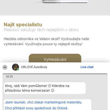
Najít specialistu
Plebiscit sdružuje těch nejlepších v oboru
Hledáte odborníka ve Vašem okolí? Vyzkoušejte naše
vyhledávání. Využívejte pouze ty nejlepší služby!
Vyhledávání
ORLOVÉ Autoškoly
Live chat
02:25
Ahoj, rádi Vám pomůžeme! 🙂 Klikněte na
příslušnou téma konverzace! 🙂
Organizátor hlasování
Plebiscyt
Kontakt
Bright Side Solutions sp. z o.
Vítězové
Kontakt
Jsem laureát, chci získat marketingové materiály.
o. sp. k.
Seznam všech
ul. Ruska 22
laureátů
Chci přihlásit svou společnost do Orlové.