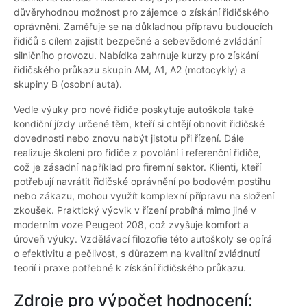
důvěryhodnou možnost pro zájemce o získání řidičského
oprávnění. Zaměřuje se na důkladnou přípravu budoucích
řidičů s cílem zajistit bezpečné a sebevědomé zvládání
silničního provozu. Nabídka zahrnuje kurzy pro získání
řidičského průkazu skupin AM, A1, A2 (motocykly) a
skupiny B (osobní auta).
Vedle výuky pro nové řidiče poskytuje autoškola také
kondiční jízdy určené těm, kteří si chtějí obnovit řidičské
dovednosti nebo znovu nabýt jistotu při řízení. Dále
realizuje školení pro řidiče z povolání i referenční řidiče,
což je zásadní například pro firemní sektor. Klienti, kteří
potřebují navrátit řidičské oprávnění po bodovém postihu
nebo zákazu, mohou využít komplexní přípravu na složení
zkoušek. Praktický výcvik v řízení probíhá mimo jiné v
moderním voze Peugeot 208, což zvyšuje komfort a
úroveň výuky. Vzdělávací filozofie této autoškoly se opírá
o efektivitu a pečlivost, s důrazem na kvalitní zvládnutí
teorií i praxe potřebné k získání řidičského průkazu.
Zdroje pro výpočet hodnocení: