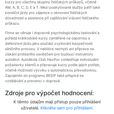
kurzy pro všechny skupiny řidičských průkazů, včetně
AM, A, B, C, D, E a T. Mezi poskytované služby patří také
kondiční jízdy pro zájemce o obnovení řidičských
dovedností a asistence při zajišťování vrácení řidičského
průkazu.
Firma se věnuje i dopravně psychologickému testování a
pořádá krátkodobé kurzy zaměřené na úspornou a
defenzivní jízdu jako součást zvyšování bezpečnosti
silničního provozu. V nabídce nechybí ani příprava na
získání profesního osvědčení pro budoucí instruktory
autoškol. Autoškola Club Havířov zohledňuje individuální
požadavky klientů a připravuje kurzy podle jejich potřeb,
včetně možnosti výcviku s automatickou převodovkou.
Zapojením do programu BESIP také přispívá ke
vzdělávání a prevenci v dopravě.
Zdroje pro výpočet hodnocení:
K těmto údajům mají přístup pouze přihlášení
uživatelé.
Klikněte sem pro přihlášení.