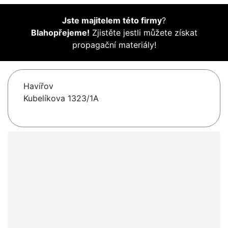
Jste majitelem této firmy
?
Blahopřejeme!
Zjistěte jestli můžete získat
propagační materiály!
Havířov
Kubelíkova 1323/1A