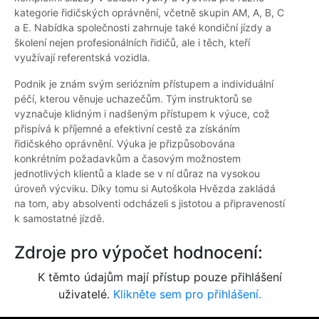
kategorie řidičských oprávnění, včetně skupin AM, A, B, C
a E. Nabídka společnosti zahrnuje také kondiční jízdy a
školení nejen profesionálních řidičů, ale i těch, kteří
využívají referentská vozidla.
Podnik je znám svým seriózním přístupem a individuální
péčí, kterou věnuje uchazečům. Tým instruktorů se
vyznačuje klidným i nadšeným přístupem k výuce, což
přispívá k příjemné a efektivní cestě za získáním
řidičského oprávnění. Výuka je přizpůsobována
konkrétním požadavkům a časovým možnostem
jednotlivých klientů a klade se v ní důraz na vysokou
úroveň výcviku. Díky tomu si Autoškola Hvězda zakládá
na tom, aby absolventi odcházeli s jistotou a připraveností
k samostatné jízdě.
Zdroje pro výpočet hodnocení:
K těmto údajům mají přístup pouze přihlášení
uživatelé.
Klikněte sem pro přihlášení.