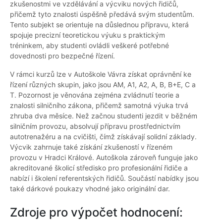
zkušenostmi ve vzdělávání a výcviku nových řidičů,
přičemž tyto znalosti úspěšně předává svým studentům.
Tento subjekt se orientuje na důslednou přípravu, která
spojuje precizní teoretickou výuku s praktickým
tréninkem, aby studenti ovládli veškeré potřebné
dovednosti pro bezpečné řízení.
V rámci kurzů lze v Autoškole Vávra získat oprávnění ke
řízení různých skupin, jako jsou AM, A1, A2, A, B, B+E, C a
T. Pozornost je věnována zejména zvládnutí teorie a
znalosti silničního zákona, přičemž samotná výuka trvá
zhruba dva měsíce. Než začnou studenti jezdit v běžném
silničním provozu, absolvují přípravu prostřednictvím
autotrenažéru a na cvičišti, čímž získávají solidní základy.
Výcvik zahrnuje také získání zkušeností v řízeném
provozu v Hradci Králové. Autoškola zároveň funguje jako
akreditované školicí středisko pro profesionální řidiče a
nabízí i školení referentských řidičů. Součástí nabídky jsou
také dárkové poukazy vhodné jako originální dar.
Zdroje pro výpočet hodnocení: