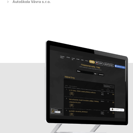
Autoškola Vávra s.r.o.