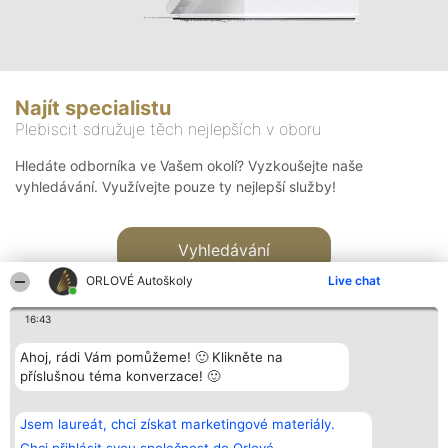
Najít specialistu
Plebiscit sdružuje těch nejlepších v oboru
Hledáte odborníka ve Vašem okolí? Vyzkoušejte naše
vyhledávání. Využívejte pouze ty nejlepší služby!
Vyhledávání
ORLOVÉ Autoškoly
Live chat
16:43
Ahoj, rádi Vám pomůžeme! 🙂 Klikněte na
příslušnou téma konverzace! 🙂
Organizátor hlasování
Plebiscyt
Kontakt
Bright Side Solutions sp. z o.
Vítězové
Kontakt
Jsem laureát, chci získat marketingové materiály.
o. sp. k.
Seznam všech
ul. Ruska 22
laureátů