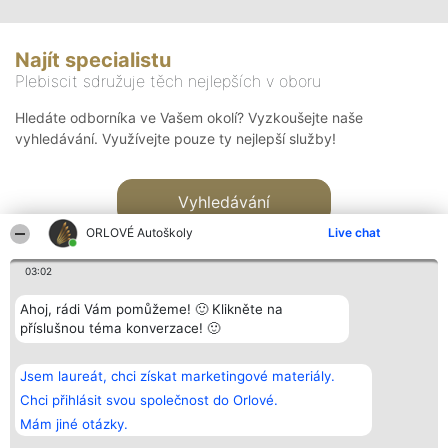
Najít specialistu
Plebiscit sdružuje těch nejlepších v oboru
Hledáte odborníka ve Vašem okolí? Vyzkoušejte naše
vyhledávání. Využívejte pouze ty nejlepší služby!
Vyhledávání
ORLOVÉ Autoškoly
Live chat
03:02
Ahoj, rádi Vám pomůžeme! 🙂 Klikněte na
příslušnou téma konverzace! 🙂
Organizátor hlasování
Plebiscyt
Kontakt
Bright Side Solutions sp. z o.
Vítězové
Kontakt
Jsem laureát, chci získat marketingové materiály.
o. sp. k.
Seznam všech
ul. Ruska 22
laureátů
Chci přihlásit svou společnost do Orlové.
Wrocław 50-079
Zásady
Mám jiné otázky.
KRS 0000749100 | Regon
Pravidla
381313360 | NIP 8943132676
Zásady