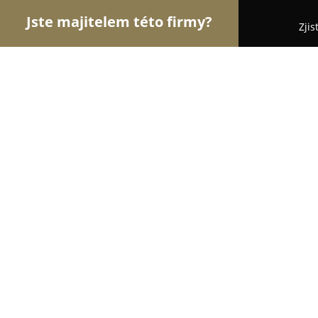
Jste majitelem této firmy?
Zjis
Orlové Autoškoly
Autoškoly, Řidičské Průkazy - V
Autoškola Kapitán
10
(62)
Vladislav, Vladislav
Zobrazit telefonní číslo