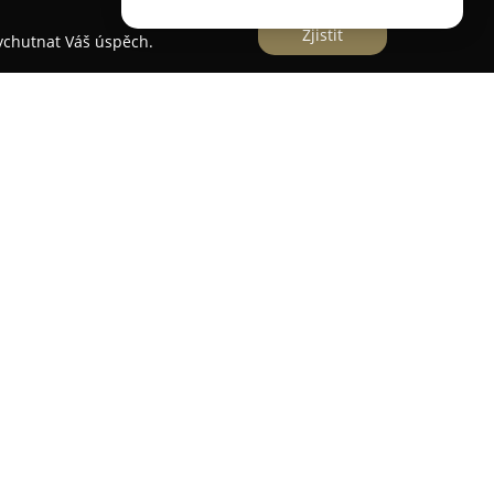
Zjistit
vychutnat Váš úspěch.
mrku a prezentuje se moderním pojetím výuky,
dům a preferencím mladší generace. Při svém
ou a klidnou atmosféru, ve které nejsou místo
 metodika je strukturovaná a individuálně
livých účastníků. Prioritou zde není pouze
ičského průkazu, ale především rozvoj
ičů, kteří budou schopni se zodpovědně a
m provozu.
ekt ke všem účastníkům silničního provozu,
cí zvěře. K vybavení autoškoly patří moderní vozy,