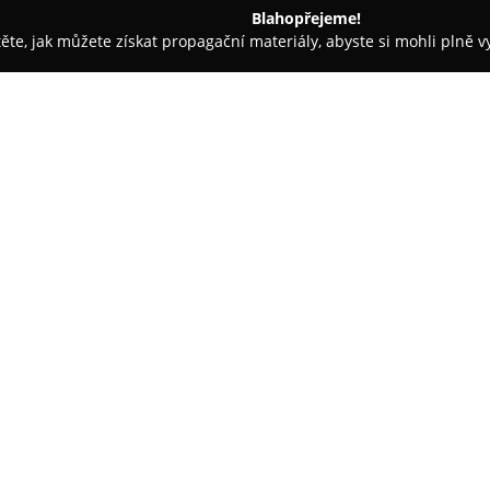
Blahopřejeme!
těte, jak můžete získat propagační materiály, abyste si mohli plně 
ladislav
Autoškola Kapitán
O společnosti:
Autoškola Kapitán
působí ve S
které odpovídá aktuálním tren
výcviku klade důraz na příjemn
pro stres či nervozitu. Výuková
uzpůsobená dovednostem jednot
složení zkoušky pro získání řid
samostatných a bezpečných řid
ohleduplně pohybovat v běžné
Společnost dává důraz na resp
včetně chodců, dětí i volně žijí