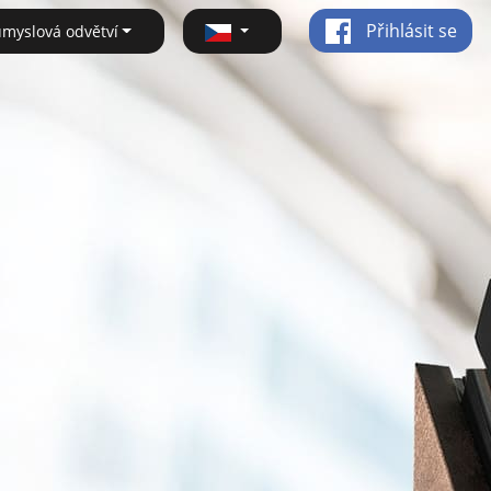
Přihlásit se
ůmyslová odvětví