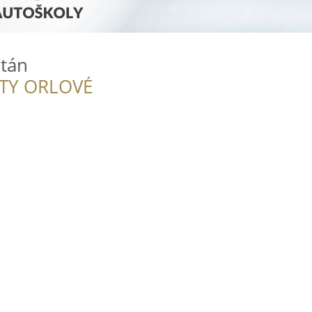
itán
ITY ORLOVÉ