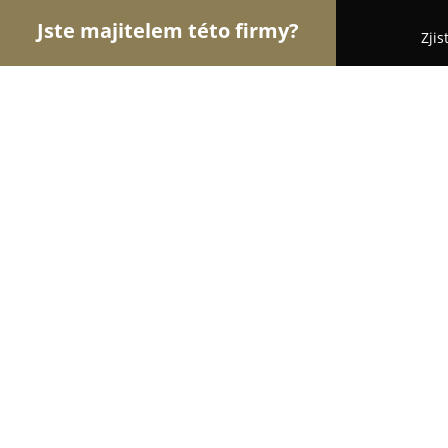
Jste majitelem této firmy?
Zjis
Orlové Autoškoly
Autoškoly, Řidičské Průkazy - P
Autoškola Vavřík - Plzeň
8.9
(26)
Plzeň, Čechova 2641/44
Zobrazit telefonní číslo