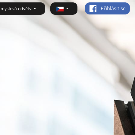
Přihlásit se
ůmyslová odvětví