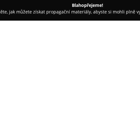
Blahopřejeme!
těte, jak můžete získat propagační materiály, abyste si mohli plně 
lzeň
Autoškola Vavřík - Plzeň
O společnosti:
Autoškola Vavřík
v Plzni se sp
profesionálních služeb v oblast
získaných dovedností za volan
získání řidičských oprávnění p
řízení s přívěsem v rámci skupi
řidiče i kondiční jízdy určené t
připravit na opětovné získání 
Cílem společnosti je vychováva
úspěšností v závěrečných zkouš
přizpůsobený tempu a potřebám