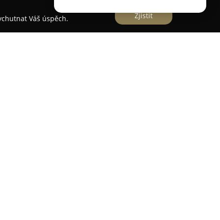
Zjistit
vychutnat Váš úspěch.
ecializuje na poskytování komplexních a
i přípravy nových řidičů a zdokonalování již
tem. V nabídce má různé kurzy zaměřené na
ro motocykly a osobní automobily, včetně výuky
n B, BE a A. Dále nabízí profesní školení pro
ěm, kteří si chtějí obnovit své schopnosti nebo se
řidičského průkazu.
t samostatné a odpovědné řidiče s vysokou
kách. Výuka využívá individuální přístup
 jednotlivých žáků. Moderní audio-video