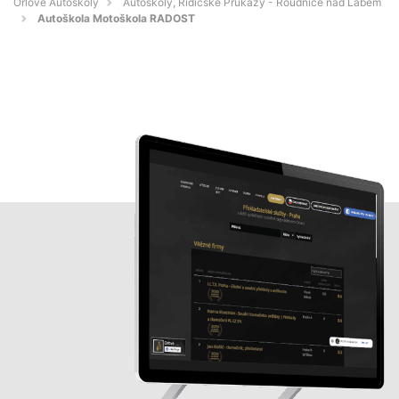
Orlové Autoškoly
Autoškoly, Řidičské Průkazy - Roudnice nad Labem
Autoškola Motoškola RADOST