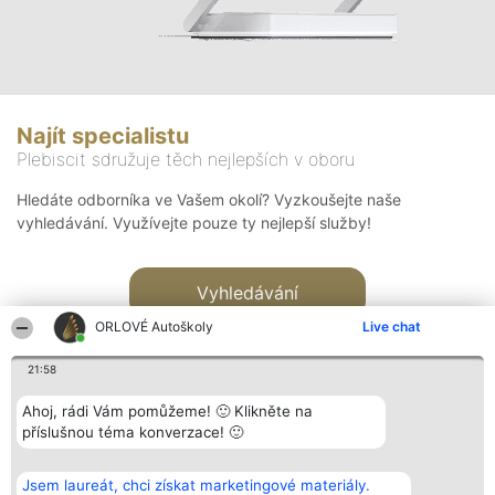
Najít specialistu
Plebiscit sdružuje těch nejlepších v oboru
Hledáte odborníka ve Vašem okolí? Vyzkoušejte naše
vyhledávání. Využívejte pouze ty nejlepší služby!
Vyhledávání
ORLOVÉ Autoškoly
Live chat
21:58
Ahoj, rádi Vám pomůžeme! 🙂 Klikněte na
příslušnou téma konverzace! 🙂
Organizátor hlasování
Plebiscyt
Kontakt
Bright Side Solutions sp. z o.
Vítězové
Kontakt
Jsem laureát, chci získat marketingové materiály.
o. sp. k.
Seznam všech