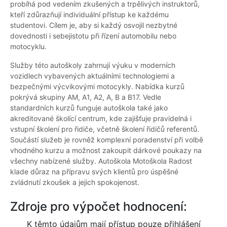
probíhá pod vedením zkušených a trpělivých instruktorů,
kteří zdůrazňují individuální přístup ke každému
studentovi. Cílem je, aby si každý osvojil nezbytné
dovednosti i sebejistotu při řízení automobilu nebo
motocyklu.
Služby této autoškoly zahrnují výuku v moderních
vozidlech vybavených aktuálními technologiemi a
bezpečnými výcvikovými motocykly. Nabídka kurzů
pokrývá skupiny AM, A1, A2, A, B a B17. Vedle
standardních kurzů funguje autoškola také jako
akreditované školící centrum, kde zajišťuje pravidelná i
vstupní školení pro řidiče, včetně školení řidičů referentů.
Součástí služeb je rovněž komplexní poradenství při volbě
vhodného kurzu a možnost zakoupit dárkové poukazy na
všechny nabízené služby. Autoškola Motoškola Radost
klade důraz na přípravu svých klientů pro úspěšné
zvládnutí zkoušek a jejich spokojenost.
Zdroje pro výpočet hodnocení:
K těmto údajům mají přístup pouze přihlášení