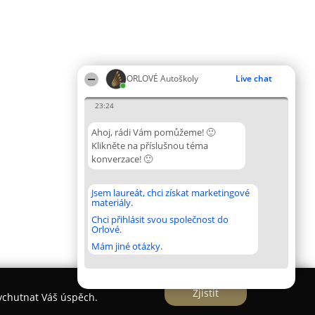
ORLOVÉ Autoškoly
Live chat
23:24
Ahoj, rádi Vám pomůžeme! 🙂
Klikněte na příslušnou téma
konverzace! 🙂
Jsem laureát, chci získat marketingové
materiály.
Chci přihlásit svou společnost do
Orlové.
Mám jiné otázky.
Zjistit
vychutnat Váš úspěch.