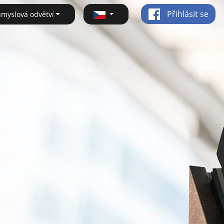
Přihlásit se
ůmyslová odvětví