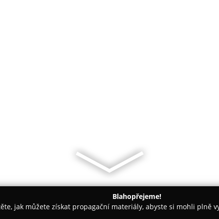
Blahopřejeme!
těte, jak můžete získat propagační materiály, abyste si mohli plně 