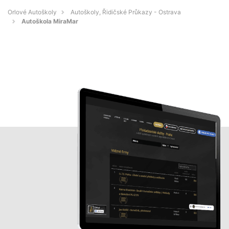
Orlové Autoškoly
Autoškoly, Řidičské Průkazy - Ostrava
Autoškola MiraMar