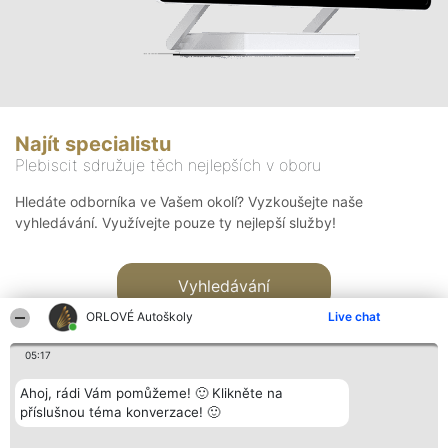
Najít specialistu
Plebiscit sdružuje těch nejlepších v oboru
Hledáte odborníka ve Vašem okolí? Vyzkoušejte naše
vyhledávání. Využívejte pouze ty nejlepší služby!
Vyhledávání
ORLOVÉ Autoškoly
Live chat
05:17
Ahoj, rádi Vám pomůžeme! 🙂 Klikněte na
příslušnou téma konverzace! 🙂
Organizátor hlasování
Plebiscyt
Kontakt
Bright Side Solutions sp. z o.
Vítězové
Kontakt