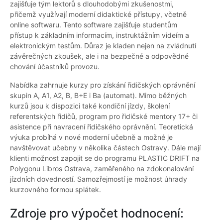
zajišťuje tým lektorů s dlouhodobými zkušenostmi,
přičemž využívají moderní didaktické přístupy, včetně
online softwaru. Tento software zajišťuje studentům
přístup k základním informacím, instruktážním videím a
elektronickým testům. Důraz je kladen nejen na zvládnutí
závěrečných zkoušek, ale i na bezpečné a odpovědné
chování účastníků provozu.
Nabídka zahrnuje kurzy pro získání řidičských oprávnění
skupin A, A1, A2, B, B+E i Ba (automat). Mimo běžných
kurzů jsou k dispozici také kondiční jízdy, školení
referentských řidičů, program pro řidičské mentory 17+ či
asistence při navracení řidičského oprávnění. Teoretická
výuka probíhá v nové moderní učebně a možné je
navštěvovat učebny v několika částech Ostravy. Dále mají
klienti možnost zapojit se do programu PLASTIC DRIFT na
Polygonu Libros Ostrava, zaměřeného na zdokonalování
jízdních dovedností. Samozřejmostí je možnost úhrady
kurzovného formou splátek.
Zdroje pro výpočet hodnocení: